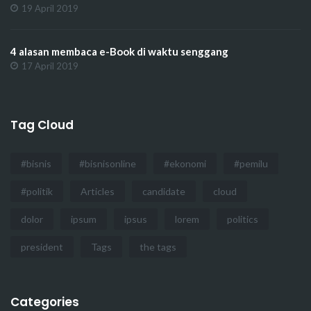
19 April 2019
4 alasan membaca e-Book di waktu senggang
17 April 2019
Tag Cloud
#bisnis
#bisnisonline
#ekonomi
#pemilu
#politik
Articles
candidate
cloud
dolor
ipsum
ipsus
lorem
politics
president
Tags
the tags
Categories