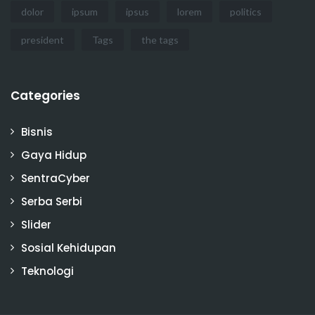
dolor
ipsum
ipsus
lorem
politics
president
Tags
the tags
Categories
Bisnis
Gaya Hidup
SentraCyber
Serba Serbi
Slider
Sosial Kehidupan
Teknologi