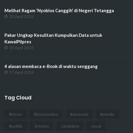
Melihat Ragam ‘Nyoblos Canggih’ di Negeri Tetangga
20 April 2019
Pakar Ungkap Kesulitan Kumpulkan Data untuk
KawalPilpres
19 April 2019
4 alasan membaca e-Book di waktu senggang
17 April 2019
Tag Cloud
#bisnis
#bisnisonline
#ekonomi
#pemilu
#politik
Articles
candidate
cloud