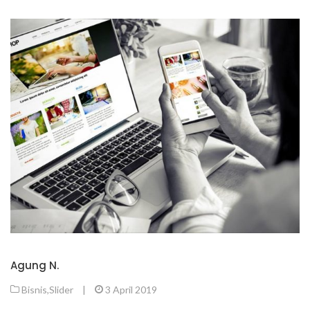
Agung N.
Bisnis
,
Slider
|
3 April 2019