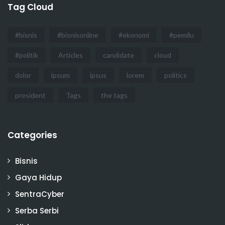
Tag Cloud
#bisnis
#bisnisonline
#ekonomi
#pemilu
#politik
Articles
candidate
cloud
dolor
ipsum
ipsus
lorem
politics
president
Tags
the tags
Categories
Bisnis
Gaya Hidup
SentraCyber
Serba Serbi