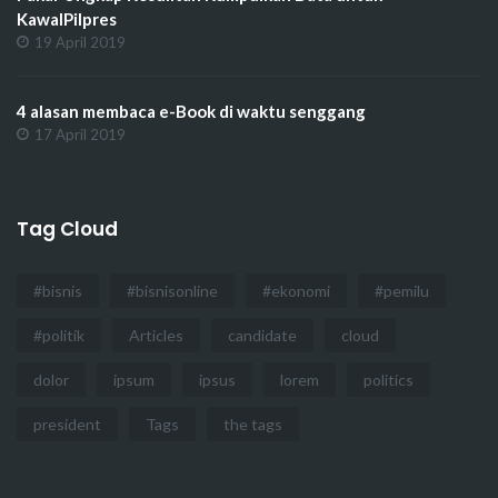
KawalPilpres
19 April 2019
4 alasan membaca e-Book di waktu senggang
17 April 2019
Tag Cloud
#bisnis
#bisnisonline
#ekonomi
#pemilu
#politik
Articles
candidate
cloud
dolor
ipsum
ipsus
lorem
politics
president
Tags
the tags