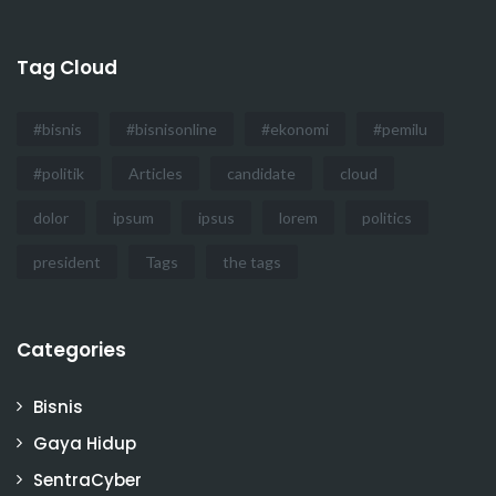
Tag Cloud
#bisnis
#bisnisonline
#ekonomi
#pemilu
#politik
Articles
candidate
cloud
dolor
ipsum
ipsus
lorem
politics
president
Tags
the tags
Categories
Bisnis
Gaya Hidup
SentraCyber