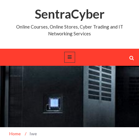
SentraCyber
Online Courses, Online Stores, Cyber Trading and IT
Networking Services
Home
/
Iwe