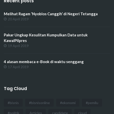
Recent posts
Melihat Ragam ‘Nyoblos Canggih’ di Negeri Tetangga
20 April 2019
Pakar Ungkap Kesulitan Kumpulkan Data untuk
KawalPilpres
19 April 2019
4 alasan membaca e-Book di waktu senggang
17 April 2019
Tag Cloud
#bisnis
#bisnisonline
#ekonomi
#pemilu
#politik
Articles
candidate
cloud