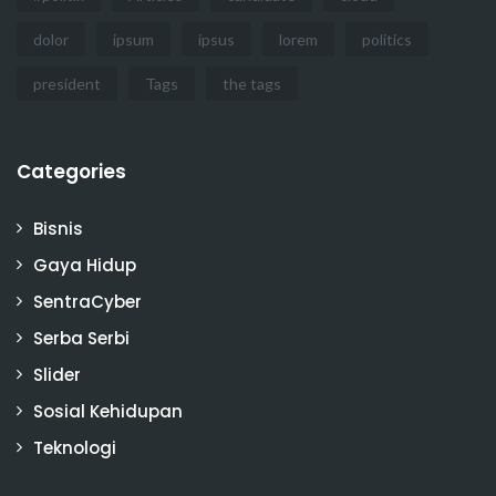
dolor
ipsum
ipsus
lorem
politics
president
Tags
the tags
Categories
Bisnis
Gaya Hidup
SentraCyber
Serba Serbi
Slider
Sosial Kehidupan
Teknologi