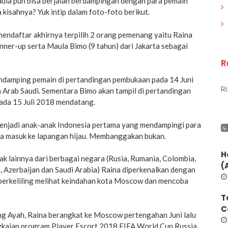
aula pun bisa berjalan berdampingan dengan para pemain
a kisahnya? Yuk intip dalam foto-foto berikut.
mendaftar akhirnya terpilih 2 orang pemenang yaitu Raina
unner-up serta Maula Bimo (9 tahun) dari Jakarta sebagai
R
endamping pemain di pertandingan pembukaan pada 14 Juni
Ri
 Arab Saudi. Sementara Bimo akan tampil di pertandingan
pada 15 Juli 2018 mendatang.
enjadi anak-anak Indonesia pertama yang mendampingi para
ia masuk ke lapangan hijau. Membanggakan bukan.
H
k lainnya dari berbagai negara (Rusia, Rumania, Colombia,
(
a, Azerbaijan dan Saudi Arabia) Raina diperkenalkan dengan
 berkeliling melihat keindahan kota Moscow dan mencoba
T
C
g Ayah, Raina berangkat ke Moscow pertengahan Juni lalu
gkaian program Player Escort 2018 FIFA World Cup Russia.