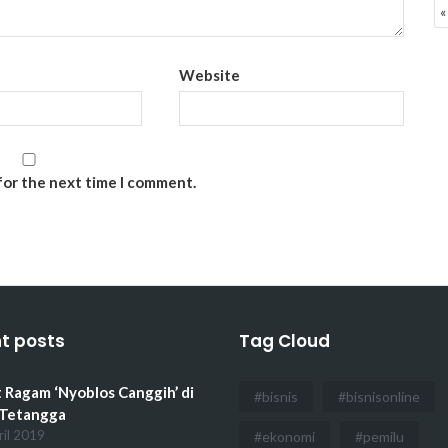
«
Website
for the next time I comment.
t posts
Tag Cloud
 Ragam ‘Nyoblos Canggih’ di
#bisnis
#bisnisonline
 Tetangga
ril 2019
#ekonomi
#pemilu