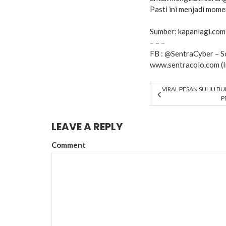
Pasti ini menjadi mome
Sumber:
kapanlagi.com
– – –
FB :
@SentraCyber
– S
www.sentracolo.com
(
VIRAL PESAN SUHU BUMI
P
LEAVE A REPLY
Comment