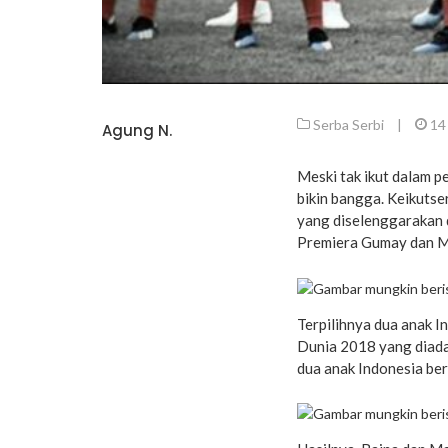
Serba Serbi
|
14
Agung N.
Meski tak ikut dalam 
bikin bangga. Keikuts
yang diselenggarakan d
Premiera Gumay dan Ma
Terpilihnya dua anak I
Dunia 2018 yang diada
dua anak Indonesia be