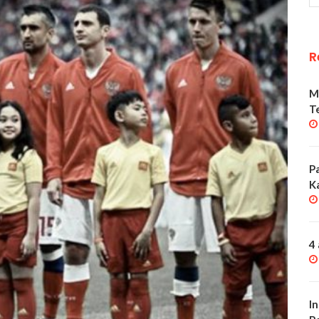
R
M
T
P
K
4
I