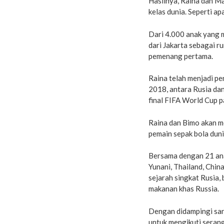
Hasilnya, Raina dan M
kelas dunia. Seperti ap
Dari 4.000 anak yang 
dari Jakarta sebagai r
pemenang pertama.
Raina telah menjadi p
2018, antara Rusia dan
final FIFA World Cup 
Raina dan Bimo akan m
pemain sepak bola dun
Bersama dengan 21 ana
Yunani, Thailand, Chin
sejarah singkat Rusia,
makanan khas Russia.
Dengan didampingi san
untuk mengikuti seran