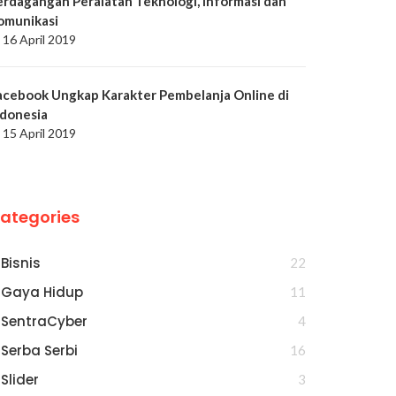
erdagangan Peralatan Teknologi, Informasi dan
omunikasi
16 April 2019
acebook Ungkap Karakter Pembelanja Online di
ndonesia
15 April 2019
ategories
Bisnis
22
Gaya Hidup
11
SentraCyber
4
Serba Serbi
16
Slider
3