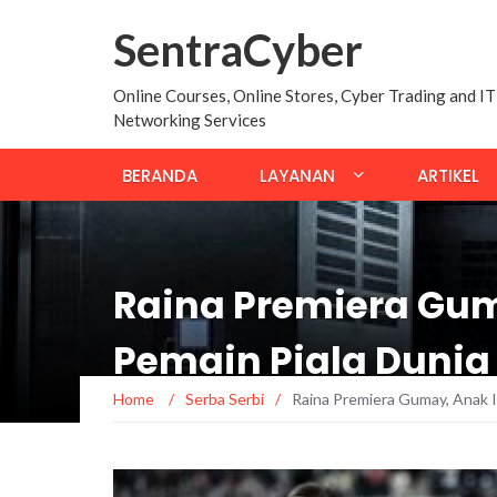
SentraCyber
Online Courses, Online Stores, Cyber Trading and IT
Networking Services
BERANDA
LAYANAN
ARTIKEL
Raina Premiera Gu
Pemain Piala Dunia
Home
/
Serba Serbi
/
Raina Premiera Gumay, Anak 