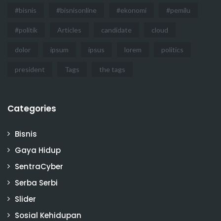
#bisnis
#bisnisonline
#ekonomi
#pemilu
#politik
Articles
candidate
cloud
dolor
ipsum
ipsus
lorem
politics
president
Tags
the tags
Categories
Bisnis
Gaya Hidup
SentraCyber
Serba Serbi
Slider
Sosial Kehidupan